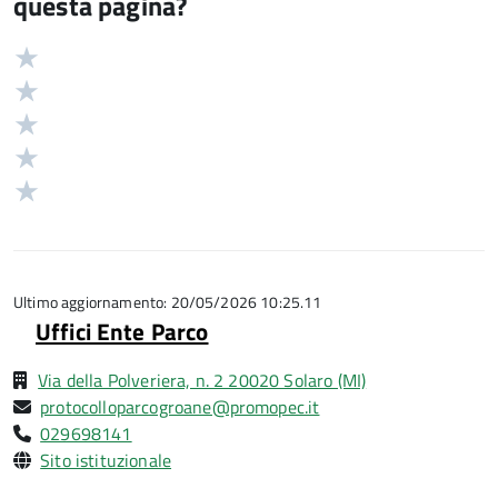
questa pagina?
Valuta
Valutazione
5
Valuta
stelle
4
Valuta
su
stelle
3
Valuta
5
su
stelle
2
Valuta
5
su
stelle
1
5
su
stelle
5
su
5
Ultimo aggiornamento: 20/05/2026 10:25.11
Uffici Ente Parco
Via della Polveriera, n. 2 20020 Solaro (MI)
protocolloparcogroane@promopec.it
029698141
Sito istituzionale