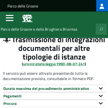
Log
Salta al contenuto principale
Skip to site navigation
Parco delle Groane
me
Parco delle Groane e della Brughiera Briantea
Trasmissione di integrazioni
documentali per altre
tipologie di istanze
(
urn:nir:stato:legge:1990-08-07;241
)
Il servizio può essere attivato presentando tutta la
documentazione prevista, consultabile in formato PDF.
Durata massima del procedimento amministrativo
Pagamenti
Procura