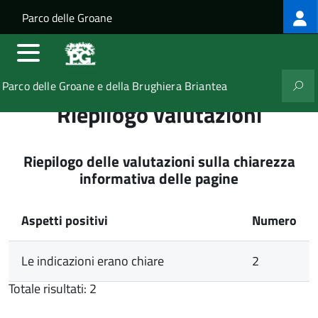
Log
Salta al contenuto principale
Skip to site navigation
Parco delle Groane
me
Parco delle Groane e della Brughiera Briantea
Riepilogo valutazioni
Riepilogo delle valutazioni sulla chiarezza
informativa delle pagine
Aspetti positivi
Numero
Le indicazioni erano chiare
2
Totale risultati: 2